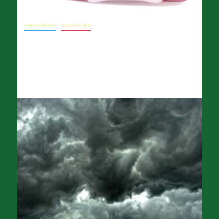
FRISS HÍREK
ÖSSZES HÍR
09. 11. levél dr. Főző Virágnak
(intézkedés kérése)
2024.09.11.
opera