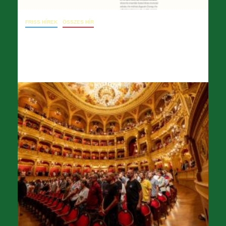
FRISS HÍREK
ÖSSZES HÍR
09. 23. levél dr. Főző Virágnak
2024.09.23.
opera