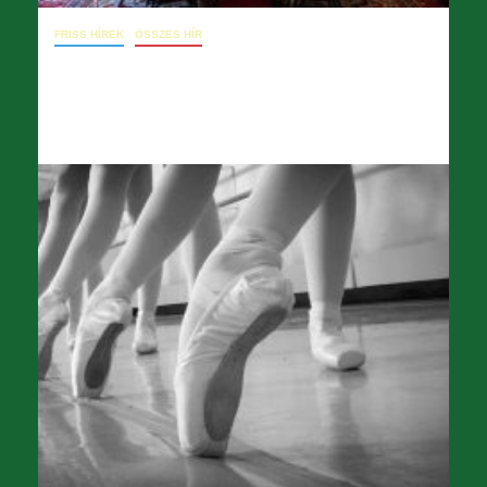
FRISS HÍREK
ÖSSZES HÍR
09. 14. konzultáció kezdeményezése
2024.09.16.
opera