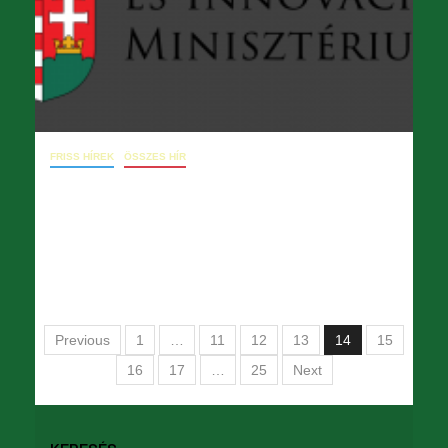
FRISS HÍREK
ÖSSZES HÍR
08. 30. Levél Hankó Balázs miniszter
részére
2024.08.30.
opera
Previous
1
…
11
12
13
14
15
16
17
…
25
Next