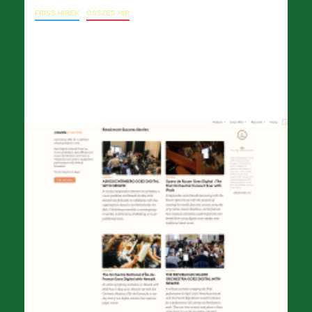
FRISS HÍREK
ÖSSZES HÍR
09. 19. levél a főigazgatónak (válasz a 2.
körlevelére)
2024.09.23.
opera