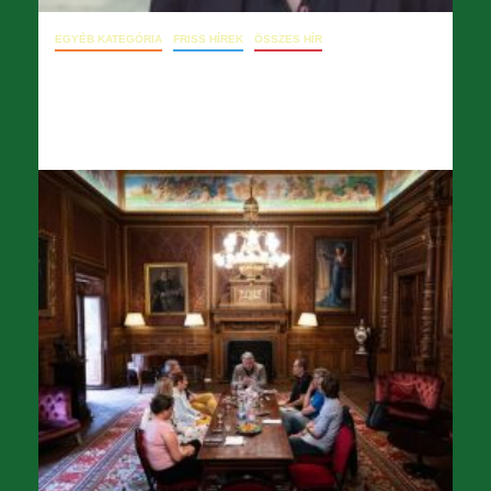
EGYÉB KATEGÓRIA
FRISS HÍREK
ÖSSZES HÍR
09. 19. két hírlevél
2024.09.19.
opera