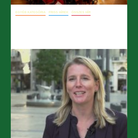
EGYÉB KATEGÓRIA
FRISS HÍREK
ÖSSZES HÍR
09. 20. hírlevél
2024.09.21.
opera