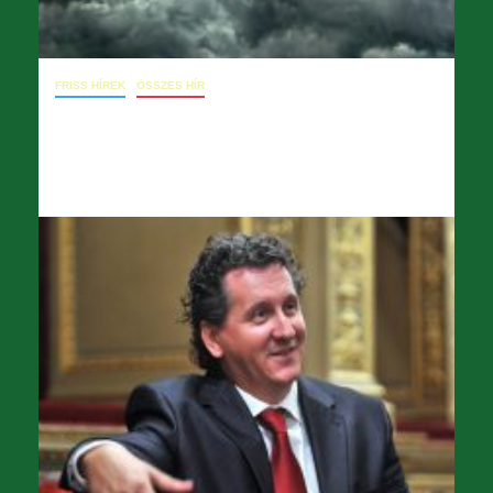
FRISS HÍREK
ÖSSZES HÍR
09. 09. hírlevél a 6-ai IÉT-ülésről
2024.09.09.
opera