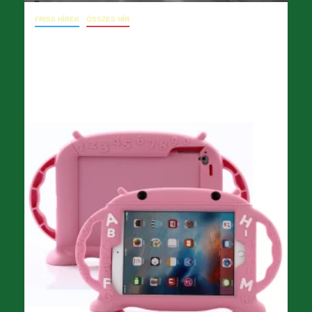
FRISS HÍREK
ÖSSZES HÍR
09. 16. A MÁO szakszervezeteinek levele
a főigazgatóhoz
2024.09.16.
opera