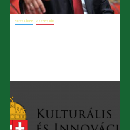
FRISS HÍREK
ÖSSZES HÍR
09.02. levél a főigazgatónak 64_2024
(rendkívüli munkavégzés, BMW
szerződés, napi pihenőidő, Ipad, nyári
előadássorozat, létszámleépítés)
2024.09.02.
opera