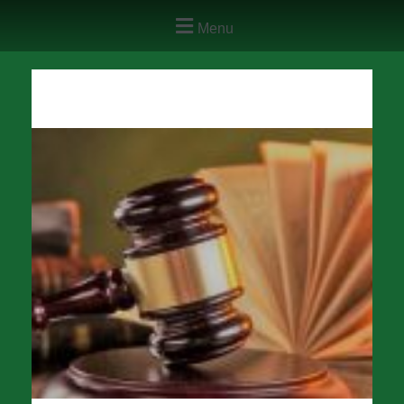
Menu
Levél a főigazgatónak