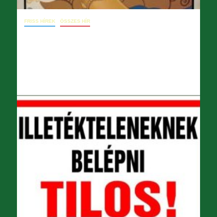
FRISS HÍREK
ÖSSZES HÍR
Április 10. – Levél a főigazgatónak
(előadás késleltetése)
2026.04.11.
opera