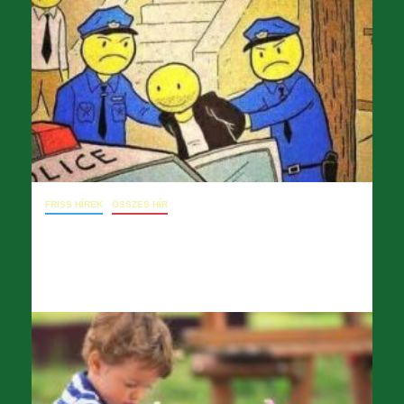
FRISS HÍREK
ÖSSZES HÍR
December 15. – Diótörő csendrendelet
2025.12.15.
opera