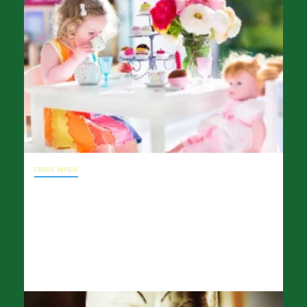
FRISS HÍREK
November 17. – Operai Konzultatív
Testület, KSz módosítás
kezdeményezése
2025.11.18.
opera