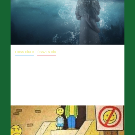
FRISS HÍREK
ÖSSZES HÍR
December 23. – Levél a főigazgatóhoz
az elbocsátott énekkari művésznő
ügyében
2025.12.23.
opera