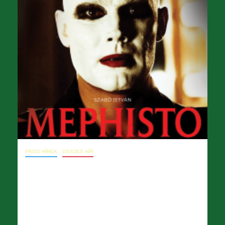
FRISS HÍREK
ÖSSZES HÍR
November 14. – Konzultáció
kezdeményezése Diótörő, vasárnapi
zenejavító próba és vasárnapi
Lohengrin hangfelvétel kapcsán