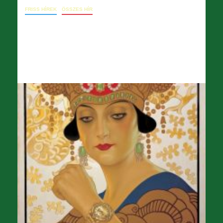
FRISS HÍREK
ÖSSZES HÍR
Április 27. – Levél a főigazgatóhoz
(emlékeztetés kötelezettségekről)
2026.05.02.
opera