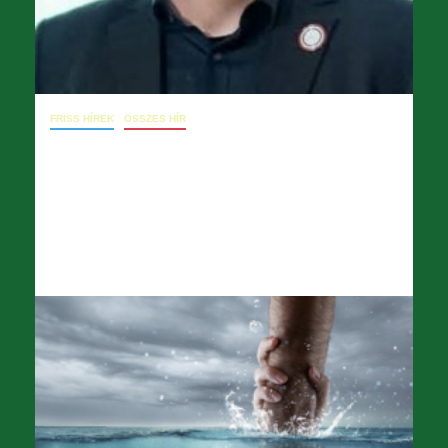
FRISS HÍREK
ÖSSZES HÍR
December 23. – Levél a főigazgatónak
(csekély értékű ajándék, ünnepi
jókívánságok)
2025.12.23.
opera