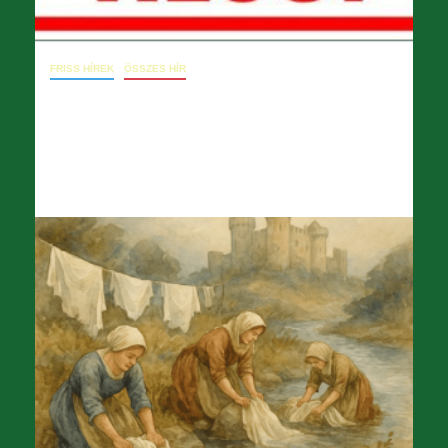
FRISS HÍREK
ÖSSZES HÍR
Március 29. – Levél a főigazgatónak
(tájékoztatás kérése)
2026.04.11.
opera