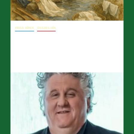
FRISS HÍREK
ÖSSZES HÍR
Január 5. – levél a főigazgatóhoz
(énekkari fellépőruhák gondozása)
2026.01.08.
opera