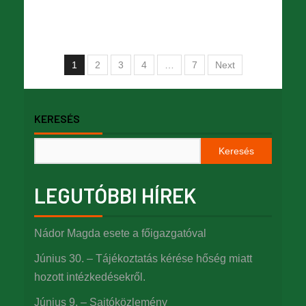
2025.11.14.
opera
1
2
3
4
…
7
Next
KERESÉS
Keresés
LEGUTÓBBI HÍREK
Nádor Magda esete a főigazgatóval
Június 30. – Tájékoztatás kérése hőség miatt
hozott intézkedésekről.
Június 9. – Sajtóközlemény