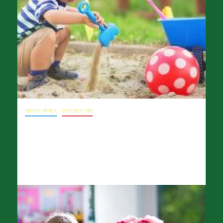
FRISS HÍREK
ÖSSZES HÍR
November 30. – Levél a főigazgatóhoz,
Munkavállalói fórumot helyettesítő OKT
2025.12.01.
opera